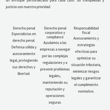
un enfoque personalizado para cada caso. Su tranquilidad y
justicia son nuestra prioridad.
Derecho penal
Derecho penal
Responsabilidad
corporativo y
fiscal
Especialistas en
compliance
Asesoramiento y
derecho penal.
Ayudamos a las
estrategias
Defensa sólida y
empresas a navegar
efectivas para
asesoramiento
por las complejas
optimizar su
legal, protegiendo
regulaciones y a
situación tributaria,
sus derechos y
prevenir problemas
minimizar riesgos
libertad.
legales,
legales y garantizar
manteniendo su
el cumplimiento
reputación y
normativo.
operaciones
seguras.